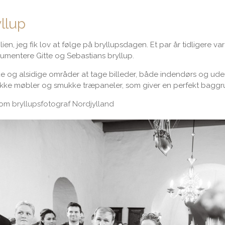
llup
ien, jeg fik lov at følge på bryllupsdagen. Et par år tidligere var
okumentere Gitte og Sebastians bryllup.
 og alsidige områder at tage billeder, både indendørs og uden
ke møbler og smukke træpaneler, som giver en perfekt baggrun
 som
bryllupsfotograf Nordjylland