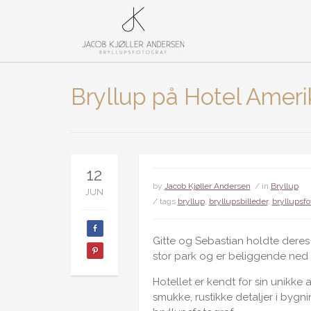
Bryllup på Hotel Ameri
12
by
Jacob Kjøller Andersen
/ in
Bryllup
JUN
/ tags
bryllup
,
bryllupsbilleder
,
bryllupsfo
Gitte og Sebastian holdte dere
stor park og er beliggende ned
Hotellet er kendt for sin unikke
smukke, rustikke detaljer i bygn