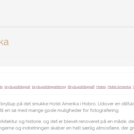
ka
to
,
bryllupsfotograf
,
bryllupsfotografering
,
Bryllupsfotografi
,
Hobro
,
Hotel Amerika
,
s bryllup på det smukke
Hotel Amerika
i Hobro. Udover en stilful
 til en sø med mange gode muligheder for fotografering.
 arkitektur og historie, og det er blevet renoveret på en måde, d
ingerne og indretningen skaber en helt særlig atmosfære, der gi