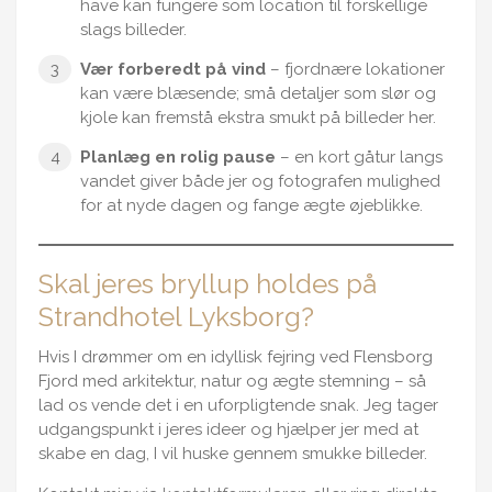
have kan fungere som location til forskellige
slags billeder.
Vær forberedt på vind
– fjordnære lokationer
kan være blæsende; små detaljer som slør og
kjole kan fremstå ekstra smukt på billeder her.
Planlæg en rolig pause
– en kort gåtur langs
vandet giver både jer og fotografen mulighed
for at nyde dagen og fange ægte øjeblikke.
Skal jeres bryllup holdes på
Strandhotel Lyksborg?
Hvis I drømmer om en idyllisk fejring ved Flensborg
Fjord med arkitektur, natur og ægte stemning – så
lad os vende det i en uforpligtende snak. Jeg tager
udgangspunkt i jeres ideer og hjælper jer med at
skabe en dag, I vil huske gennem smukke billeder.