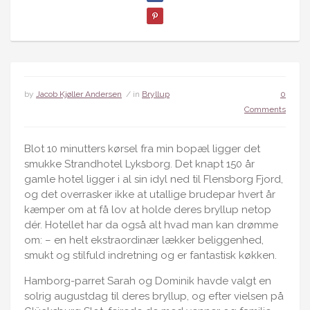
by
Jacob Kjøller Andersen
/ in
Bryllup
0
Comments
Blot 10 minutters kørsel fra min bopæl ligger det
smukke Strandhotel Lyksborg. Det knapt 150 år
gamle hotel ligger i al sin idyl ned til Flensborg Fjord,
og det overrasker ikke at utallige brudepar hvert år
kæmper om at få lov at holde deres bryllup netop
dér. Hotellet har da også alt hvad man kan drømme
om: – en helt ekstraordinær lækker beliggenhed,
smukt og stilfuld indretning og er fantastisk køkken.
Hamborg-parret Sarah og Dominik havde valgt en
solrig augustdag til deres bryllup, og efter vielsen på