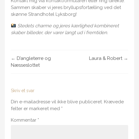
Kontakt mig via
kontaktformularen
eller ring direkte.
Sammen skaber vi jeres bryllupsfortælling ved det
skønne Strandhotel Lyksborg!
Stedets charme og jeres kærlighed kombineret
skaber billeder, der varer langt ud i fremtiden.
←
D’angleterre og
Laura & Robert
→
Næsseslottet
Skriv et svar
Din e-mailadresse vil ikke blive publiceret.
Krævede
felter er markeret med
*
Kommentar
*