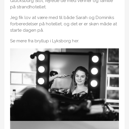
Glücksburg Slot, fejrede de med venner og familie
på strandhotellet.
Jeg fik lov at være med til både Sarah og Dominiks
forberedelser på hotellet, og det er er skøn måde at
starte dagen på.
Se mere fra bryllup i Lyksborg
her
.