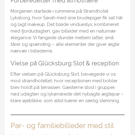
Forberedelser med atmosfære
Morgenen startede i rummene på Strandhotel
Lyksborg, hvor Sarah med sine brudepiger fik sat hår
og lagt makeup. Det bløde vindueslys, kombineret
med fjordudsigten, gav billeder med en naturnær
elegance. Vi fangede stunder mellem latter, små
tårer og spænding – alle elementer der giver ægte
nærvær i billederne.
Vielse på Glücksburg Slot & reception
Efter vielsen på Glücksburg Slot, bevægede vi os
mod strandhotellet, hvor receptionen med bobler
blev holdt på terrassen. Gæsterne stod i grupper,
nød udsigten og lykønskede det nybagte ægtepar –
klare øjeblikke, som altid bærer en særlig stemning.
Par- og familiebilleder med stil