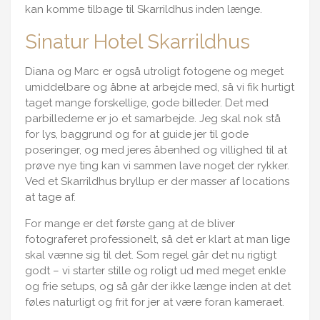
kan komme tilbage til Skarrildhus inden længe.
Sinatur Hotel Skarrildhus
Diana og Marc er også utroligt fotogene og meget
umiddelbare og åbne at arbejde med, så vi fik hurtigt
taget mange forskellige, gode billeder. Det med
parbillederne er jo et samarbejde. Jeg skal nok stå
for lys, baggrund og for at guide jer til gode
poseringer, og med jeres åbenhed og villighed til at
prøve nye ting kan vi sammen lave noget der rykker.
Ved et Skarrildhus bryllup er der masser af locations
at tage af.
For mange er det første gang at de bliver
fotograferet professionelt, så det er klart at man lige
skal vænne sig til det. Som regel går det nu rigtigt
godt – vi starter stille og roligt ud med meget enkle
og frie setups, og så går der ikke længe inden at det
føles naturligt og frit for jer at være foran kameraet.