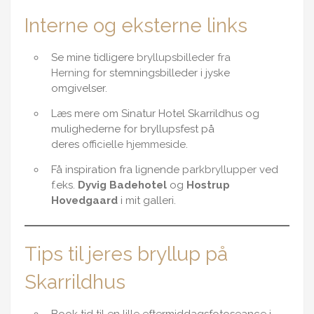
Interne og eksterne links
Se mine tidligere
bryllupsbilleder fra
Herning
for stemningsbilleder i jyske
omgivelser.
Læs mere om Sinatur Hotel Skarrildhus og
mulighederne for bryllupsfest på
deres
officielle hjemmeside
.
Få inspiration fra lignende
parkbryllupper
ved
f.eks.
Dyvig Badehotel
og
Hostrup
Hovedgaard
i mit galleri.
Tips til jeres bryllup på
Skarrildhus
Book tid til en lille eftermiddagsfotoseance i