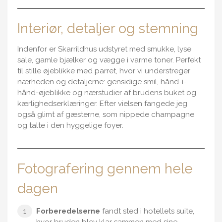
Interiør, detaljer og stemning
Indenfor er Skarrildhus udstyret med smukke, lyse
sale, gamle bjælker og vægge i varme toner. Perfekt
til stille øjeblikke med parret, hvor vi understreger
nærheden og detaljerne: gensidige smil, hånd-i-
hånd-øjeblikke og nærstudier af brudens buket og
kærlighedserklæringer. Efter vielsen fangede jeg
også glimt af gæsterne, som nippede champagne
og talte i den hyggelige foyer.
Fotografering gennem hele
dagen
Forberedelserne
fandt sted i hotellets suite,
hvor bruden blev klar sammen med sine