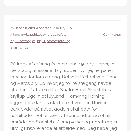
by
Jacob Kjøller Andersen
/ in
Bryllup
0
/ tags
bryllupsbilleder
,
bryllupsfoto
,
Comments
bryllupsfotograf
,
bryllupsfotografering
,
Skarrildhus
På trods af erfaring fra mere end 150 bryllupper, er
der stadigt masser af bryllupper hvor jeg er på en
location for første gang. Det var tilfældet ved Diana
og Marcs bryllup, hvor jeg for første gang havde
glæden af at være til et Sinatur Hotel
Skarrildhus
bryllup. Lige midt i Jylland – omkring Herning –
ligger dette fantastiske hotel, hvor den tilhørende
park byder på rigtigt gode muligheder for
parbilleder. Det er skønt at kunne udforske et nyt
område, og Skarrildhus’ omgivelser og indretning er
utroligt inspirerende at arbejde med. Jeg håber jeg