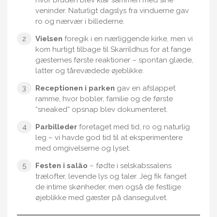
veninder. Naturligt dagslys fra vinduerne gav
ro og nærvær i billederne.
Vielsen
foregik i en nærliggende kirke, men vi
kom hurtigt tilbage til Skarrildhus for at fange
gæsternes første reaktioner – spontan glæde,
latter og tårevædede øjeblikke.
Receptionen i parken
gav en afslappet
ramme, hvor bobler, familie og de første
“sneaked” opsnap blev dokumenteret.
Parbilleder
foretaget med tid, ro og naturlig
leg – vi havde god tid til at eksperimentere
med omgivelserne og lyset.
Festen i salão
– fødte i selskabssalens
trælofter, levende lys og taler. Jeg fik fanget
de intime skønheder, men også de festlige
øjeblikke med gæster på dansegulvet.