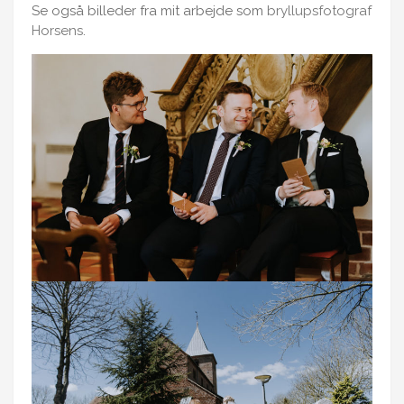
Se også billeder fra mit arbejde som
bryllupsfotograf
Horsens
.